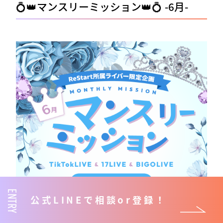
💍👑マンスリーミッション👑💍 -6月-
ENTRY
公式LINEで相談or登録！