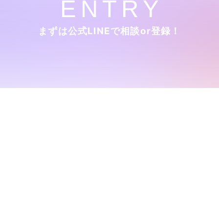
E
N
T
R
Y
まずは公式LINEで相談or登録！