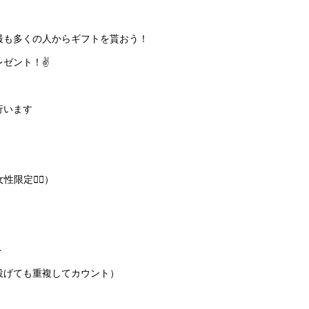
最も多くの人からギフトを貰おう！
ゼント！✌️
行います
定🙎‍♀️）
ト
投げても重複してカウント）