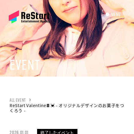
MENU
CLOSE
EVENT
ALL EVENT
ReStart Valentine🍫💓 - オリジナルデザインのお菓子をつ
くろう -
終了したイベント
2026.01.01