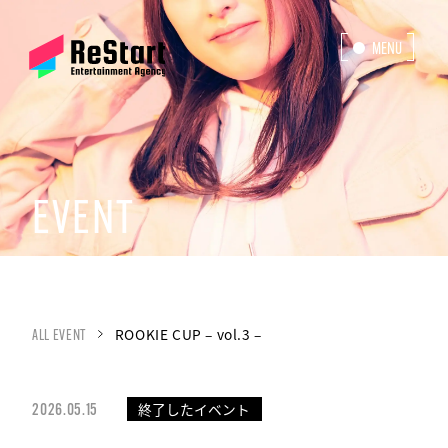
MENU
CLOSE
EVENT
ROOKIE CUP – vol.3 –
ALL EVENT
終了したイベント
2026.05.15