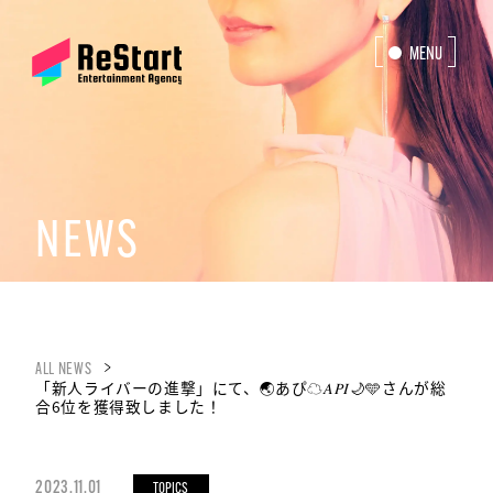
MENU
CLOSE
NEWS
ALL NEWS
「新人ライバーの進撃」にて、🌏あぴ☁️𝐴𝑃𝐼🌙🩵さんが総
合6位を獲得致しました！
2023.11.01
TOPICS