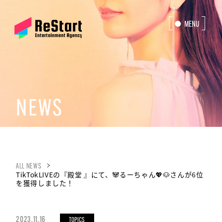
MENU
CLOSE
NEWS
ALL NEWS
TikTokLIVEの『殿堂 』にて、🐼るーちゃん💖🐶さんが6位
を獲得しました！
2023.11.16
TOPICS