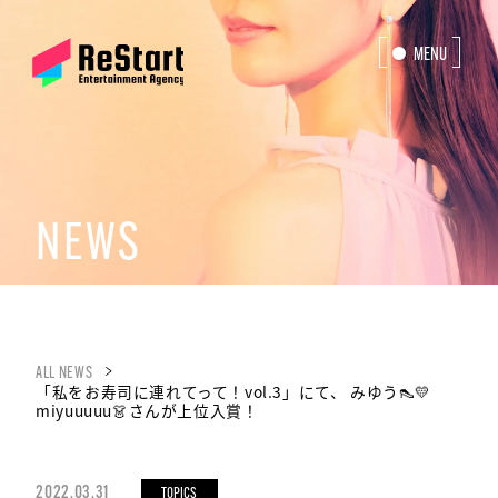
MENU
CLOSE
NEWS
ALL NEWS
「私をお寿司に連れてって！vol.3」にて、 みゆう👠💛
miyuuuuu👗さんが上位入賞！
2022.03.31
TOPICS