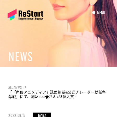
MENU
CLOSE
NEWS
ALL NEWS
「「声優アニメディア」誌面掲載&公式ナレーター就任争
奪戦」にて、創💫sou🌪さんが3位入賞！
2022.09.15
TOPICS