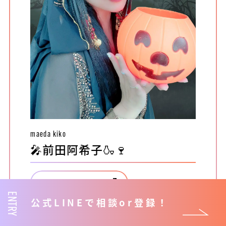
maeda kiko
🎤前田阿希子🍶🍷
配信ルームを見る
ENTRY
公式LINEで相談or登録！