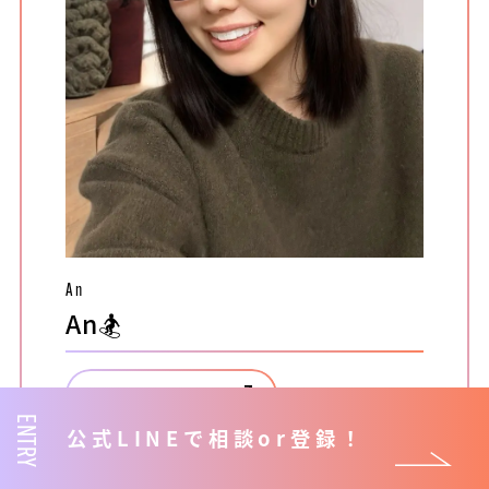
An
An🏂
配信ルームを見る
ENTRY
公式LINEで相談or登録！