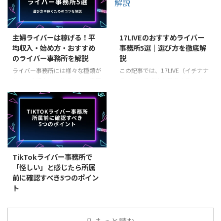
実績とノルマの有無で選べば間違
信をしたいかを検討する所から始
いないでしょう。本記事ではおす
めましょう。この記事ではおすす
すめのTikTokライバー事務所を厳
めのライバー事務所や所属するに
選して紹介します。 TikTokライ
あたってのメリットなどを解説し
主婦ライバーは稼げる！平
17LIVEのおすすめライバー
ブのライバー事務所とは？
ます。 この記事で伝えたいこと
均収入・始め方・おすすめ
事務所5選｜選び方を徹底解
TikTokのライバー事務所とは、
ライバー事務所に所属すべき理由
のライバー事務所を解説
説
TikTokアプリ内のライブ配信機能
ライバー事務所は実績豊富な所を
「TikTok LIVE」で配信するライ
選ぶと間違いない ライブ配信ア
ライバー事務所には様々な種類が
この記事では、17LIVE（イチナナ
バーの活動をサポートする事務所
プリの公式ライバー事務所（1次
あり、主婦向けのサポートに手厚
ライブ）で成功を目指すライバー
です。TikTokのライバー事務所に
代理店）を選ぼう ライバー事務
い事務所も存在します。また、ラ
のために、失敗しない事務所の選
所属することで、ライ ...
所とは ライバー事務所とは、ラ
イブ配信アプリのリスナー層的に
び方を徹底解説します。報酬形態
イブ配信者の育成やマネジメント
主婦ライバーは最も伸びやすいた
やサポート内容、契約条件、実績
を行い、ライバーの配信活動を ...
め、所属する事務所次第でその後
など、重要な比較ポイントにも触
の活躍は大きく変わるでしょう。
れているため参考にしてみてくだ
本記事では主婦におすすめのライ
さい。 17LIVE以外の配信アプリ
バー事務所を紹介します。 主
のライバー事務所については、以
TikTokライバー事務所で
婦・シングルマザーがライブ配信
下の記事で解説しております。ご
「怪しい」と感じたら所属
で稼げる理由 結論から言うと、
興味のある方はぜひご覧くださ
前に確認すべき5つのポイン
主婦やシングルマザーはライブ配
い。 https://restart-
ト
信で稼げます。 主婦ライバー・
live.jp/media/recommended-
シングルマザーが稼げる理由は、
liver-agency/ 17LIVEのライバー
この記事では、なぜTikTokライバ
以下の通りです。 リスナーさん
事務所とは 17LIVEのライ ...
ー事務所が怪しいと言われるのか
の年齢層に刺さるから 主婦・シ
その背景を解説します。あわせ