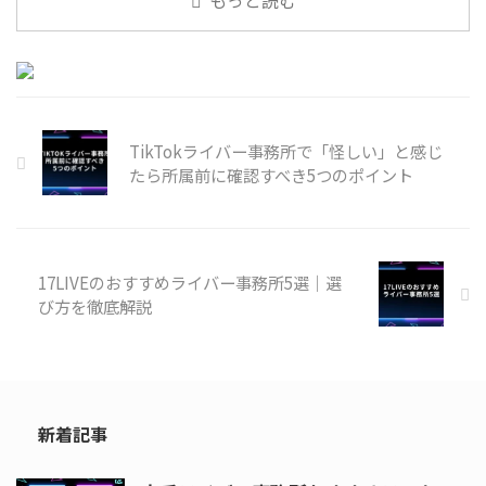
もっと読む
ングルマザー世代で活躍している
て、安心してTikTok活動を始めら
ラ ...
れるよう、信頼できるライバー事
務所を見極めるためのポイントに
も触れていくため、参考にしてく
ださい。 https://restart-
live.jp/media/recommend-
TikTokライバー事務所で「怪しい」と感じ
tiktoklive-agency/ なぜTikTokラ
イバー事務所は怪しいと言われる
たら所属前に確認すべき5つのポイント
のか TikTokライバー事務所が怪
しいと言われる理由は、実際に事
務所とライバー希望者の間でトラ
ブルが多いことや、 ...
17LIVEのおすすめライバー事務所5選｜選
び方を徹底解説
新着記事