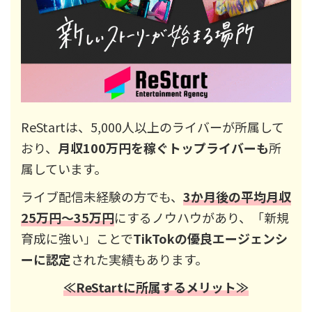
ReStartは、5,000人以上のライバーが所属して
おり、
月収100万円を稼ぐトップライバーも
所
属しています。
ライブ配信未経験の方でも、
3か月後の平均月収
25万円～35万円
にするノウハウがあり、「新規
育成に強い」ことで
TikTokの優良エージェンシ
ーに認定
された実績もあります。
≪ReStartに所属するメリット≫