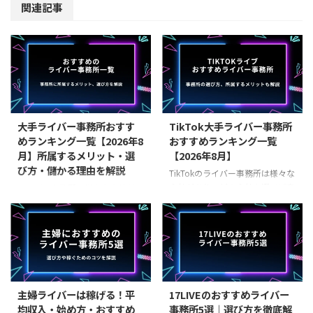
関連記事
大手ライバー事務所おすす
TikTok大手ライバー事務所
めランキング一覧【2026年8
おすすめランキング一覧
月】所属するメリット・選
【2026年8月】
び方・儲かる理由を解説
TikTokのライバー事務所は様々な
会社があり、どの会社を選べば良
ライバー事務所は様々な会社があ
いか分からないという方も多いの
りますが、アプリ別に強みを持っ
ではないでしょうか。ライバー事
ていることが多いです。そのた
務所の選び方は様々ありますが、
め、自分が何のアプリでどんな配
実績とノルマの有無で選べば間違
信をしたいかを検討する所から始
いないでしょう。本記事ではおす
めましょう。この記事ではおすす
すめのTikTokライバー事務所を厳
めのライバー事務所や所属するに
選して紹介します。 TikTokライ
あたってのメリットなどを解説し
主婦ライバーは稼げる！平
17LIVEのおすすめライバー
ブのライバー事務所とは？
ます。 この記事で伝えたいこと
均収入・始め方・おすすめ
事務所5選｜選び方を徹底解
TikTokのライバー事務所とは、