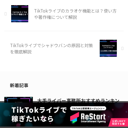
「ライバー」を専門的にサポート
し、マネジメントを行う組織のこ
TikTokライブのカラオケ機能とは？使い方
とです。 事務所によって違いはあ
や著作権について解説
るものの、代表的なサポートは以
下になります。 配信スケジュール
管理 企画立案のアドバイス トー
ク術や表現力の指導 人気ライバ
ーと ...
TikTokライブでシャドウバンの原因と対策
を徹底解説
新着記事
大手ライバー事務所おすすめランキン
グ一覧【2026年8月】所属するメリッ
ト・選び方・儲かる理由を解説