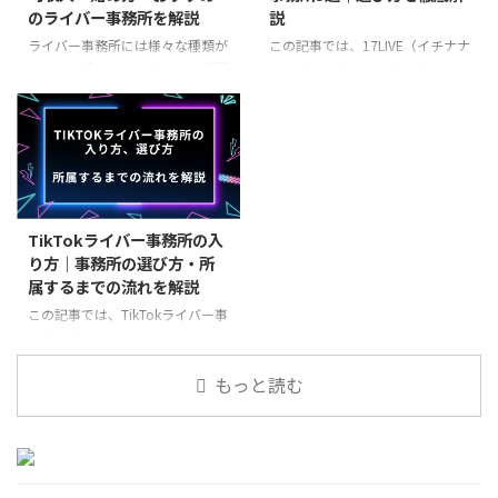
ライバー事務所に所属すべき理由
のライバー事務所を解説
説
TikTokアプリ内のライブ配信機能
ライバー事務所は実績豊富な所を
「TikTok LIVE」で配信するライ
選ぶと間違いない ライブ配信ア
ライバー事務所には様々な種類が
この記事では、17LIVE（イチナナ
バーの活動をサポートする事務所
プリの公式ライバー事務所（1次
あり、主婦向けのサポートに手厚
ライブ）で成功を目指すライバー
です。TikTokのライバー事務所に
代理店）を選ぼう ライバー事務
い事務所も存在します。また、ラ
のために、失敗しない事務所の選
所属することで、ライ ...
所とは ライバー事務所とは、ラ
イブ配信アプリのリスナー層的に
び方を徹底解説します。報酬形態
イブ配信者の育成やマネジメント
主婦ライバーは最も伸びやすいた
やサポート内容、契約条件、実績
を行い、ライバーの配信活動を ...
め、所属する事務所次第でその後
など、重要な比較ポイントにも触
の活躍は大きく変わるでしょう。
れているため参考にしてみてくだ
本記事では主婦におすすめのライ
さい。 17LIVE以外の配信アプリ
バー事務所を紹介します。 主
のライバー事務所については、以
TikTokライバー事務所の入
婦・シングルマザーがライブ配信
下の記事で解説しております。ご
り方｜事務所の選び方・所
で稼げる理由 結論から言うと、
興味のある方はぜひご覧くださ
属するまでの流れを解説
主婦やシングルマザーはライブ配
い。 https://restart-
信で稼げます。 主婦ライバー・
live.jp/media/recommended-
この記事では、TikTokライバー事
シングルマザーが稼げる理由は、
liver-agency/ 17LIVEのライバー
務所の選び方から、応募・面談、
以下の通りです。 リスナーさん
事務所とは 17LIVEのライ ...
契約までの流れを解説します。さ
の年齢層に刺さるから 主婦・シ
らに、事務所に所属するメリッ
もっと読む
ングルマザー世代で活躍している
ト・デメリットや、トラブルを避
ラ ...
けるための注意点までご紹介しま
す。 TikTokライバー事務所とは
TikTokライバー事務所とは、
TikTokでのライブ配信活動を行う