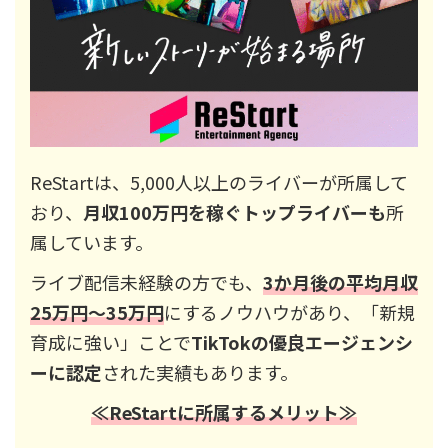
ReStartは、5,000人以上のライバーが所属して
おり、
月収100万円を稼ぐトップライバーも
所
属しています。
ライブ配信未経験の方でも、
3か月後の平均月収
25万円～35万円
にするノウハウがあり、「新規
育成に強い」ことで
TikTokの優良エージェンシ
ーに認定
された実績もあります。
≪ReStartに所属するメリット≫